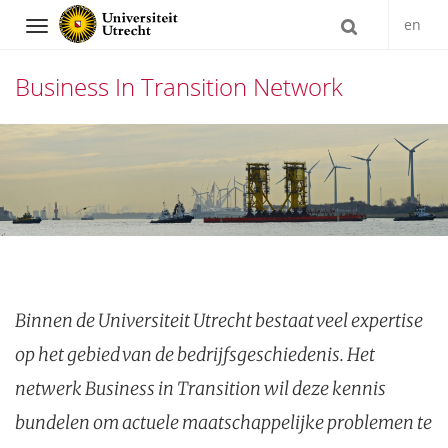
en
Navigation
Business In Transition Network
Direct
naar
het
inhoud
Binnen de Universiteit Utrecht bestaat veel expertise
op het gebied van de bedrijfsgeschiedenis. Het
netwerk Business in Transition wil deze kennis
bundelen om actuele maatschappelijke problemen te