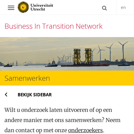
en
Navigation
Business In Transition Network
Direct
naar
het
inhoud
Samenwerken
BEKIJK SIDEBAR
Wilt u onderzoek laten uitvoeren of op een
andere manier met ons samenwerken? Neem
dan contact op met onze
onderzoekers
.